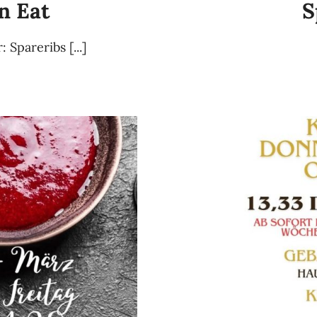
n Eat
S
 Spareribs [...]